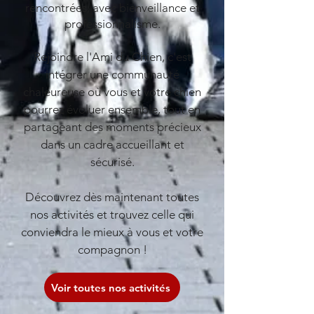
rencontrées, avec bienveillance et
professionnalisme.
Rejoindre l'Ami du Chien, c'est
intégrer une communauté
chaleureuse où vous et votre chien
pourrez évoluer ensemble, tout en
partageant des moments précieux
dans un cadre accueillant et
sécurisé.
Découvrez dès maintenant toutes
nos activités et trouvez celle qui
conviendra le mieux à vous et votre
compagnon !
Voir toutes nos activités