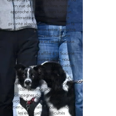
en vue de compétitions, notre
approche reste toujours ludique,
tolérante et conviviale. Notre
priorité absolue est de renforcer la
qualité de la relation entre le maître
et son chien, en valorisant une
éducation positive et respectueuse.
En tant que club affilié à la Société
Cynologique Suisse (SCS), nous
sommes engagés dans l'éducation
canine et la prévention. Nos
éducateurs, tous titulaires d'un
brevet fédéral, allient passion et
compétence pour vous
accompagner dès le plus jeune âge
de votre chien. Ils vous apportent un
soutien personnalisé pour surmonter
les éventuelles difficultés