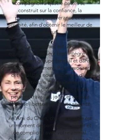
compagnon à quatre pattes se
construit sur la confiance, la
patience, la persévérance et la
sérénité, afin d'obtenir le meilleur de
chacun.
Un chien confiant est un chien
équilibré, qui se sent bien intégré au
sein de son groupe familial et dans
son environnement. Pour favoriser
cet équilibre, nous disposons d'un
vaste terrain d'entraînement
entièrement clôturé, où les chiens
peuvent travailler, jouer et évoluer
en toute liberté et en toute sécurité.
À l'Ami du Chien, chaque séance est
un moment de partage, de plaisir et
de complicité avec votre animal.
Que vous pratiquiez pour le loisir ou