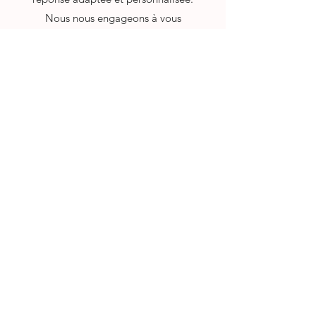
Nous nous engageons à vous
répondre dans les plus brefs délais
Écrivez-nous un email
Ami du Chien
Club Canin Ami Du Chien
p/a Dominique Jeanmonod
Ch. des Novalles 7A
1807 Blonay
info@amiduchien.ch