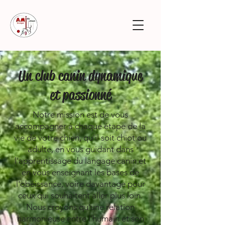
Un club canin dynamique
et passionné
Notre mission est de vous
accompagner à chaque étape de la
vie de votre chien, qu'il soit chiot ou
adulte, en vous guidant dans
l'apprentissage du langage canin et
en vous enseignant les bases de
l'obéissance, voire davantage pour
ceux qui souhaitent aller plus loin.
Nous croyons qu'une relation
harmonieuse entre l'humain et son