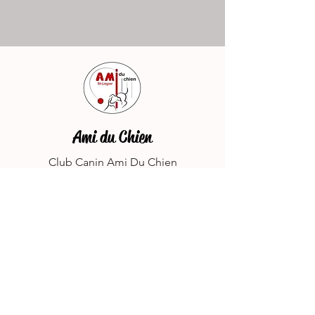
Ami du Chien
Club Canin Ami Du Chien
p/a Dominique Jeanmonod
Ch. des Novalles 7A
1807 Blonay
info@amiduchien.ch
Le club canin "L'Ami du Chien" est membre