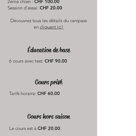
2ème chien :
CHF 100.00
Session d'essai:
CHF 20.00
Découvrez tous les détails du canipass
en
cliquant ici!
Éducation de base
6 cours avec test:
CHF 90.00
Cours privé
Tarifs horaire:
CHF 60.00
Cours hors saison
Le cours est à
CHF 20.00
.