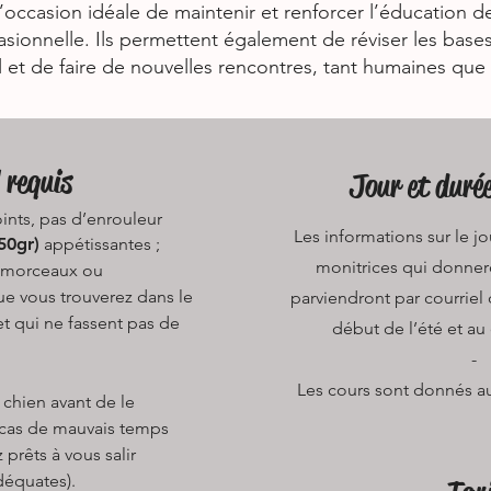
’occasion idéale de maintenir et renforcer l’éducation d
asionnelle. Ils permettent également de réviser les bas
l et de faire de nouvelles rencontres, tant humaines que
 requis
Jour et duré
ints, pas d’enrouleur​
Les informations sur le jou
50gr)
appétissantes ;
monitrices qui donner
s morceaux ou
e vous trouverez dans le
parviendront par courriel 
et qui ne fassent pas de
début de l’été et au 
​-
Les cours sont donnés au 
 chien avant de le
n cas de mauvais temps
 prêts à vous salir
déquates).