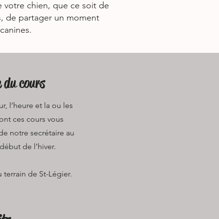
e votre chien, que ce soit de
es, de partager un moment
 canines.
e du cours
r, l’heure et la ou les
ont ces cours vous
de notre secrétaire au
début de l’hiver.
terrain de St-Légier.