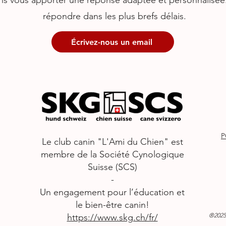
ons vous apporter une réponse adaptée et personnalisé
répondre dans les plus brefs délais.
Écrivez-nous un email
P
Le club canin "L'Ami du Chien" est
membre de la Société Cynologique
Suisse (SCS)
-
Un engagement pour l’éducation et
le bien-être canin!
®2025
https://www.skg.ch/fr/