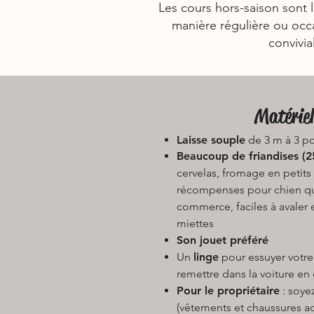
Les cours hors-saison sont l
manière régulière ou occ
convivia
Matériel
Laisse souple
de 3 m à 3 po
Beaucoup de friandises (2
cervelas, fromage en petit
récompenses pour chien qu
commerce, faciles à avaler 
miettes
Son jouet préféré
Un
linge
pour essuyer votre
remettre dans la voiture e
Pour le propriétaire
: soyez
(vêtements et chaussures a