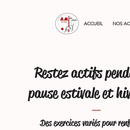
ACCUEIL
NOS AC
Restez actifs pend
pause estivale et hi
Des exercices variés pour renf