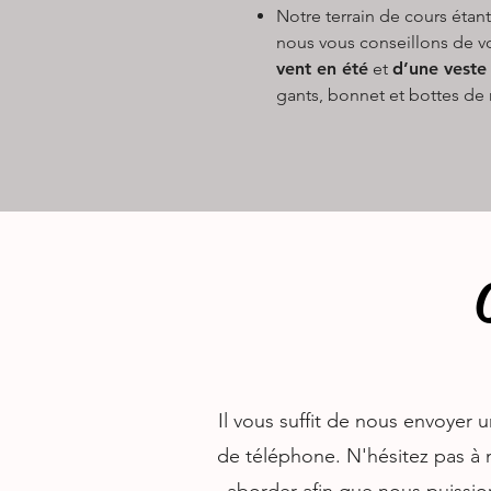
Notre terrain de cours étant
nous vous conseillons de 
vent en été
et
d’une veste
gants, bonnet et bottes de 
Il vous suffit de nous envoyer
de téléphone. N'hésitez pas à 