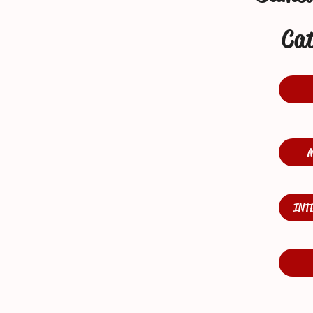
Cat
INT