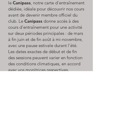
le
Canipass
, notre carte d’entraînement
dédiée, idéale pour découvrir nos cours
avant de devenir membre officiel du
club. Le
Canipass
donne accès à des
cours d'entraînement pour une activité
sur deux périodes principales : de mars
à fin juin et de fin août à mi-novembre,
avec une pause estivale durant l'été.
Les dates exactes de début et de fin
des sessions peuvent varier en fonction
des conditions climatiques, en accord
avec vos monitrices respectives.
Tarifs du Canipass lors de la
première année:
Canipass complet (mars à octobre) :
CHF 300.- (environ 20 cours)
½ Canipass (mars à juin ou août à
novembre) : CHF 150.- (environ 10
cours)