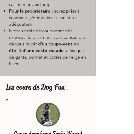
cas de mauvais temps
Pour le propriétaire
: soyez prêts à
vous salir (vêtements et chaussures
adéquates).
Notre terrain de cours étant très
exposé à la bise, nous vous conseillons
de vous munir
d’un coupe-vent en
été
et
d’une veste chaude
, ainsi que
de gants, bonnet et bottes de neige en
hiver.
Les cours de Dog Fun
Cours donné par Sonia Pinard