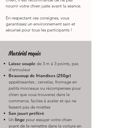
nourrir votre chien juste avant la séance.
En respectant ces consignes, vous
garantissez un environnement sain et
sécurisé pour tous les participants !
Matériel requis
Laisse souple
de 3 m à 3 points, pas
d’enrouleur​
Beaucoup de friandises (250gr)
appétissantes ; cervelas, fromage en
petits morceaux ou récompenses pour
chien que vous trouverez dans le
commerce, faciles à avaler et qui ne
fassent pas de miettes
Son jouet préféré
Un
linge
pour essuyer votre chien
avant de le remettre dans la voiture en